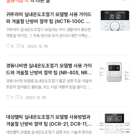
실용적상식
의 다른 글
귀뚜라미 실내온도조절기 모델별 사용 가이드
와 겨울철 난방비 절약 팁 (NCTR-100C WI
글 내용
FI, NCTR-60 Wifi /NCTR-60W Wifi, N
귀뚜라미 실내온도조절기 보일러는 우리 생활에서 중요한
CTR-200 Wifi, NRS-70WF, NCTR-10
역할을 하지만, 그 작동 원리와 유지 관리에 대한 이해는 흔
Wifi, NCTR-60)
히 부족합니다. 실제로 보일러는 난방과 온수 공급, 산업 프
0
0
2023. 12. 19.
로세스 등에서 필수적인 역할을 하며, 그 에너지 효율성과
안전성을 유지하기 위해서는 적절한 조작법과 관리가 필요
합니다. 이번 글에서는 보일러에 대한 핵심 정보를 다루어
경동나비엔 실내온도조절기 모델별 사용 가이
보려 합니다. 보일러의 다양한 종류, 그 작동 원리, 온도와
압력 조절 방법, 그리고 유지 보수 방법 등을 살펴보겠습니
드와 겨울철 난방비 절약 팁 (NR-40S, NR-
글 내용
다. 또한 에너지 효율성을 높이기 위한 팁과 안전을 유지하
30SE, NR-30HP, NRM-20HW, NR-35E,
경동나비엔 모델별 실내온도조절기 룸콘 설명 추운 겨울에
기 위한 방법도 함께 알아보도록 하겠습니다. 이렇게 알아
NR-30G, NR-15SW, NRM-20S/ NRM-2
창문에 얼어붙은 물방울, 또는 더운 여름에 땀을 흘리는 모
보는 보일러에 대한 정보는 사용자들이 보일러를 안전하고
0SL, FR-6)
습을 상상해보세요. 그럴 때마다 실내온도조절기가 얼마나
효율적으로 활용하고, 에너지 및 자원을 절약하는 데에 큰
1
1
2023. 12. 19.
중요한지 다시 한번 깨닫게 되죠. 경동나비엔은 다양한 실
도움이 될 것입니다. 모델명 :..
내온도조절기 모델을 제공하고 있어, 우리 생활을 더욱 편
리하게 해줍니다. 이 글에서는 경동나비엔의 대표적인 실
대성쎌틱 실내온도조절기 모델별 사용방법과
내온도조절기 모델들을 자세히 살펴보고, 각 모델의 주요
기능과 사용 방법을 알아보도록 하겠습니다. 제품명 : NR-
겨울철 난방비 절약 팁 (DCR-21, DCR-11, D
글 내용
40S,NR-30SE,NR-30HP,NRM-20HW,NR-35E,NR
R-100, DR-240S, DSR-550)
대성쎌틱 모델별 실내온도조절기 설명 최신 기술과 편의성
-30G,NR-15SW,NRM-20S/ NRM-20SL,FR-6 모델