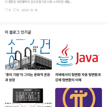
이 결합된 대성쎌틱의 온도조절기로 더욱 스마트한 생활을
명 : NR-40S 룸콘 사용설명 모델명 : NR-30SE 룸콘 사
경험하세요. 각 모델은 간편한 작동법으로 사용자 친화성
용설명 모델명 : NR-30HP 룸콘 사용설명 모델명 : NR
0
0
2023. 12. 19.
을 높였습니다. 터치 스크린을 통한 직관적인 제어와 명료
M..
한 메뉴 구조로 원하는 온도를 손쉽게 조절할 수 있습니다.
스마트폰 앱을 활용한 원격 조절 기능으로 언제 어디서나
편리하게 사용할 수 있습니다. 또한, 지능적인 센서와 학습
알고리즘을 통해 사용자의 생활 습관에 맞게 최적의 온도
이 블로그 인기글
를 자동으로 조절합니다. 대성쎌틱 실내온도조절기와 함께
더욱 편안하고 스마트한 환경을 만나보세요! 모델명 : DCR
-21 사용설명 모델명 : DCR-11 사용설명 모델명 : DR-1
00 사용설명 모델명 : DR-240S 사용설명 모델명 : DSR
-550 사용설명 대성..
'종의 기원'이 그리는 문화적 혼돈
자바에서의 형변환 자동 형변환과
과 성장
강제 형변환의 이해