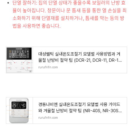
단열 잘하기: 집의 단열 상태가 좋을수록 보일러의 난방 효
율이 높아집니다. 창문이나 문 틈새 등을 통한 열 손실을 최
소화하기 위해 단열재를 설치하거나, 틈새를 막는 등의 방
법을 사용하면 좋습니다.
대성쎌틱 실내온도조절기 모델별 사용방법과 겨
울철 난방비 절약 팁 (DCR-21, DCR-11, DR-10
0, DR-240S, DS
rurufnfn.com
경동나비엔 실내온도조절기 모델별 사용 가이드
와 겨울철 난방비 절약 팁 (NR-40S, NR-30SE,
NR-30HP, NR
rurufnfn.com